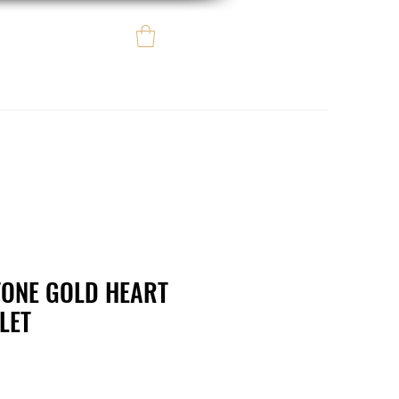
Iniciar sesión
e regalo
eBay eCommerce
TONE GOLD HEART
LET