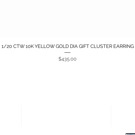
Vista rápida
1/20 CTW 10K YELLOW GOLD DIA GIFT CLUSTER EARRING
Precio
$435.00
Enlaces rápidos
Pagos
Política de devoluciones
Términos y condiciones
Política de privacidad