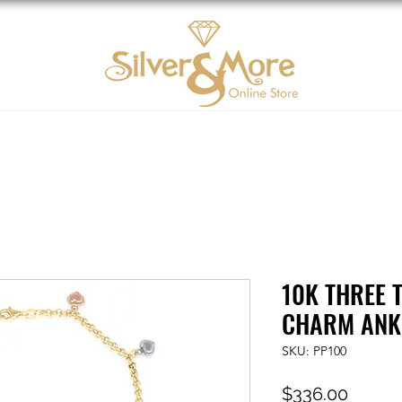
Oro 10K
DIAMOND
Contáctenos
Tarjeta d
10K THREE 
CHARM ANK
SKU: PP100
Precio
$336.00