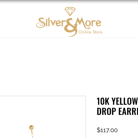
Oro 10K
DIAMOND
Contáctenos
Tarjeta d
10K YELLOW
DROP EARR
Precio
$117.00