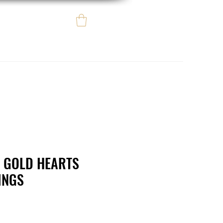
Iniciar sesión
e regalo
eBay eCommerce
 GOLD HEARTS
INGS