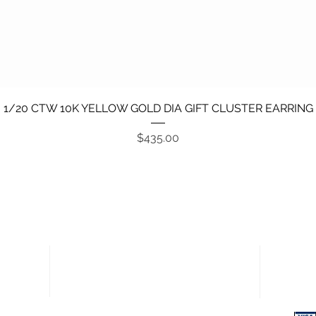
Vista rápida
1/20 CTW 10K YELLOW GOLD DIA GIFT CLUSTER EARRING
Precio
$435.00
Enlaces rápidos
Pagos
Política de devoluciones
Términos y condiciones
Política de privacidad