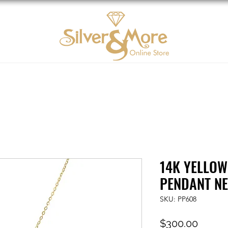
Oro 10K
DIAMOND
Contáctenos
Tarjeta d
14K YELLOW
PENDANT N
SKU: PP608
Precio
$300.00