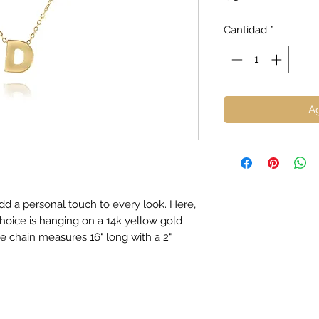
Cantidad
*
Ag
d a personal touch to every look. Here,
 choice is hanging on a 14k yellow gold
he chain measures 16" long with a 2"