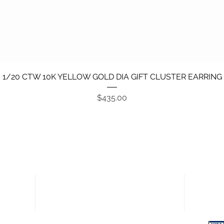
Vista rápida
1/20 CTW 10K YELLOW GOLD DIA GIFT CLUSTER EARRING
Precio
$435.00
Enlaces rápidos
Pagos
Política de devoluciones
Términos y condiciones
Política de privacidad