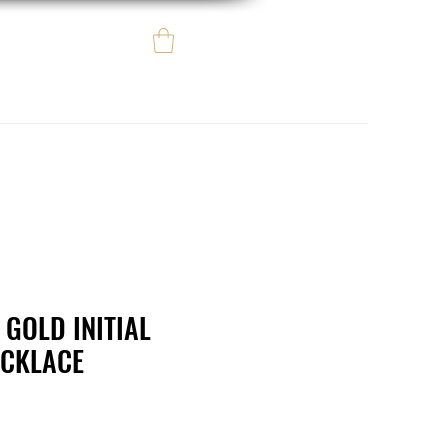
Iniciar sesión
e regalo
eBay eCommerce
 GOLD INITIAL
ECKLACE