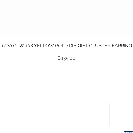
Vista rápida
1/20 CTW 10K YELLOW GOLD DIA GIFT CLUSTER EARRING
Precio
$435.00
Enlaces rápidos
Pagos
Política de devoluciones
Términos y condiciones
Política de privacidad