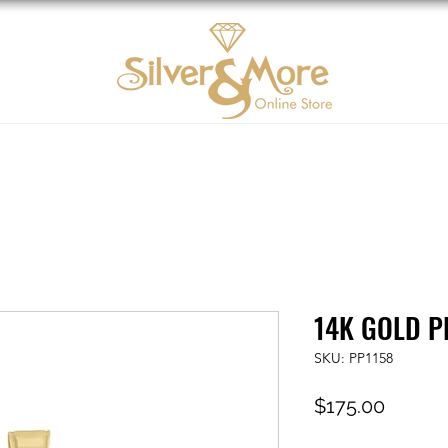
Oro 10K
DIAMOND
Contáctenos
Tarjeta d
14K GOLD P
SKU: PP1158
Precio
$175.00