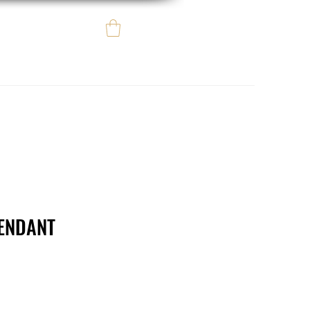
Iniciar sesión
e regalo
eBay eCommerce
ENDANT