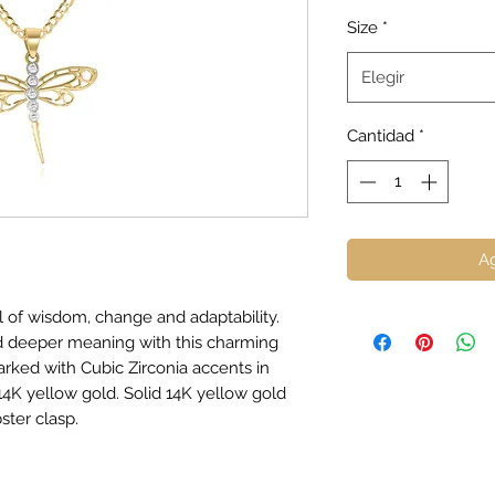
Size
*
Elegir
Cantidad
*
Ag
l of wisdom, change and adaptability.
d deeper meaning with this charming
rked with Cubic Zirconia accents in
14K yellow gold. Solid 14K yellow gold
ster clasp.