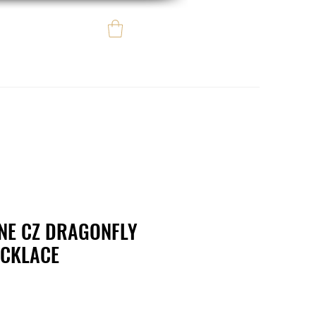
Iniciar sesión
e regalo
eBay eCommerce
NE CZ DRAGONFLY
ECKLACE