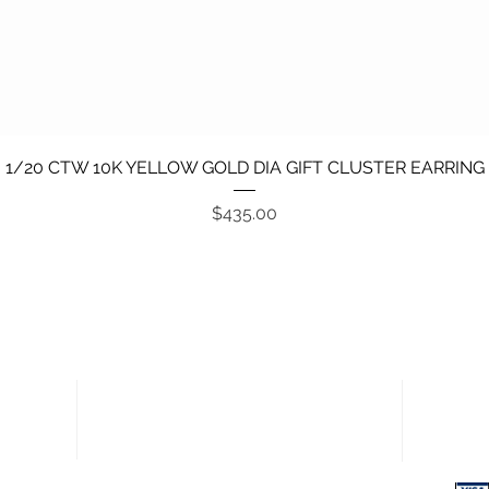
Vista rápida
1/20 CTW 10K YELLOW GOLD DIA GIFT CLUSTER EARRING
Precio
$435.00
Enlaces rápidos
Pagos
Política de devoluciones
Términos y condiciones
Política de privacidad