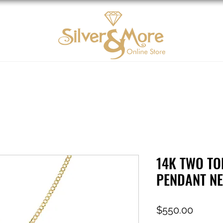
Oro 10K
DIAMOND
Contáctenos
Tarjeta d
14K TWO TO
PENDANT N
Precio
$550.00