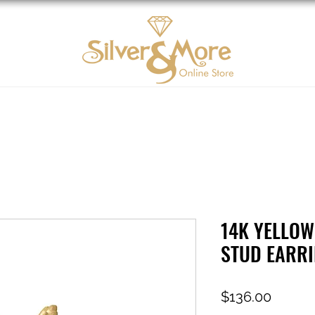
Oro 10K
DIAMOND
Contáctenos
Tarjeta d
14K YELLOW
STUD EARR
Precio
$136.00