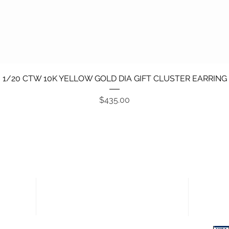
Vista rápida
1/20 CTW 10K YELLOW GOLD DIA GIFT CLUSTER EARRING
Precio
$435.00
Enlaces rápidos
Pagos
Política de devoluciones
Términos y condiciones
Política de privacidad