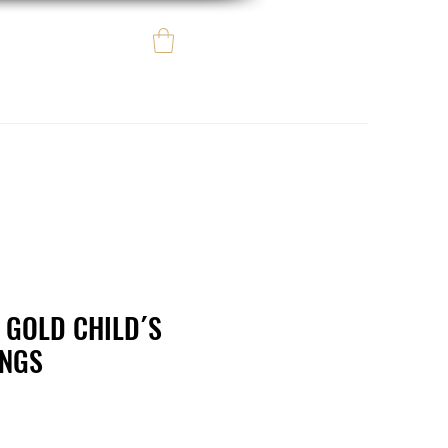
Iniciar sesión
e regalo
eBay eCommerce
 GOLD CHILD´S
INGS