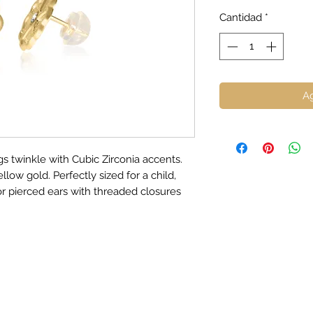
Cantidad
*
Ag
s twinkle with Cubic Zirconia accents.
llow gold. Perfectly sized for a child,
or pierced ears with threaded closures