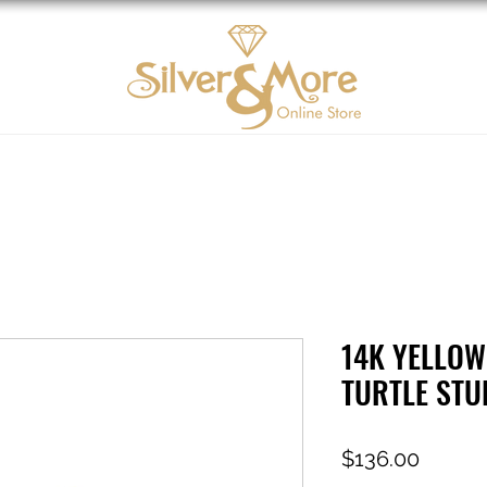
Oro 10K
DIAMOND
Contáctenos
Tarjeta d
14K YELLOW
TURTLE STU
Precio
$136.00