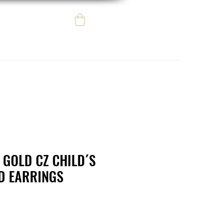
Iniciar sesión
e regalo
eBay eCommerce
 GOLD CZ CHILD´S
D EARRINGS