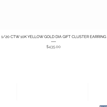
Vista rápida
1/20 CTW 10K YELLOW GOLD DIA GIFT CLUSTER EARRING
Precio
$435.00
Enlaces rápidos
Pagos
Política de devoluciones
Términos y condiciones
Política de privacidad