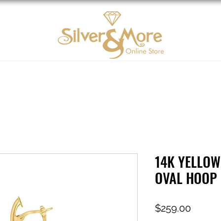
Oro 10K
DIAMOND
Contáctenos
Tarjeta d
14K YELLO
OVAL HOOP
Precio
$259.00