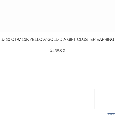
Vista rápida
1/20 CTW 10K YELLOW GOLD DIA GIFT CLUSTER EARRING
Precio
$435.00
Enlaces rápidos
Pagos
Política de devoluciones
Términos y condiciones
Política de privacidad