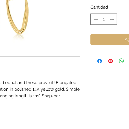
Cantidad
*
Ag
ed equal and these prove it! Elongated
ion in polished 14K yellow gold. Simple
nging length is 1.11". Snap-bar.