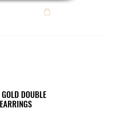
Iniciar sesión
e regalo
eBay eCommerce
W GOLD DOUBLE
 EARRINGS